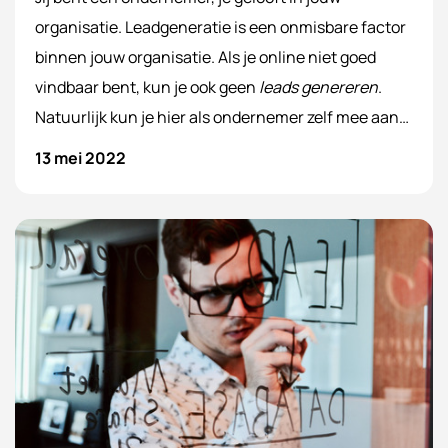
organisatie. Leadgeneratie is een onmisbare factor
binnen jouw organisatie. Als je online niet goed
vindbaar bent, kun je ook geen
leads genereren
.
Natuurlijk kun je hier als ondernemer zelf mee aan
de slag en delen wij daarom graag ook onze tips en
13 mei 2022
informatie met jou. Maar natuurlijk kun je er ook
voor kiezen om leadgeneratie uit te besteden aan
WebSentiment. Zo kun jij je focussen op jouw
onderneming en zorgen wij voor meer leads
genereren.