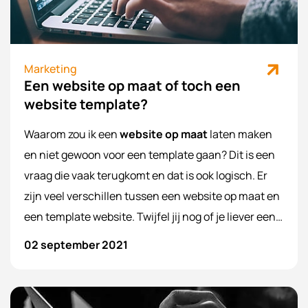
Marketing
Een website op maat of toch een
website template?
Waarom zou ik een
website op maat
laten maken
en niet gewoon voor een template gaan? Dit is een
vraag die vaak terugkomt en dat is ook logisch. Er
zijn veel verschillen tussen een website op maat en
een template website. Twijfel jij nog of je liever een
website op maat wil laten maken of toch gewoon
02 september 2021
voor een template kiest? In deze blog gaan we alle
verschillen bespreken en tegen elkaar afwegen,
zodat je niet meer hoeft te twijfelen.