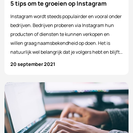
5 tips om te groeien op Instagram
Instagram wordt steeds populairder en vooral onder
bedrijven. Bedrijven proberen via Instagram hun
producten of diensten te kunnen verkopen en
willen graag naamsbekendheid op doen. Het is
natuurlijk wel belangrijk dat je volgers hebt en blijft
groeien zodra je een Instagram account hebt, want
20 september 2021
zo blijft jouw doelgroep de organisatie volgen. Maar
hoe moet je groeien op Instagram? WebSentiment
heeft veel ervaring in social media marketing en
deze kennis delen we graag met jou. Daarom geven
wij in deze blog 5 tips om te
groeien op Instagram
.