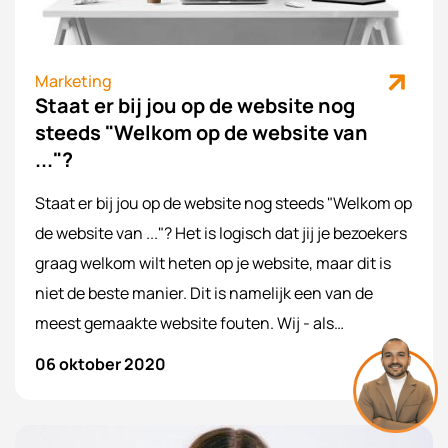
Marketing
Staat er bij jou op de website nog
steeds "Welkom op de website van
..."?
Staat er bij jou op de website nog steeds "Welkom op
de website van ..."? Het is logisch dat jij je bezoekers
graag welkom wilt heten op je website, maar dit is
niet de beste manier. Dit is namelijk een van de
meest gemaakte website fouten. Wij - als
internetbureau - weten dit als geen ander en
06 oktober 2020
vertellen je waarom 'welkom op de website van...' de
website killer is en wat juist wel de beste invulling is.