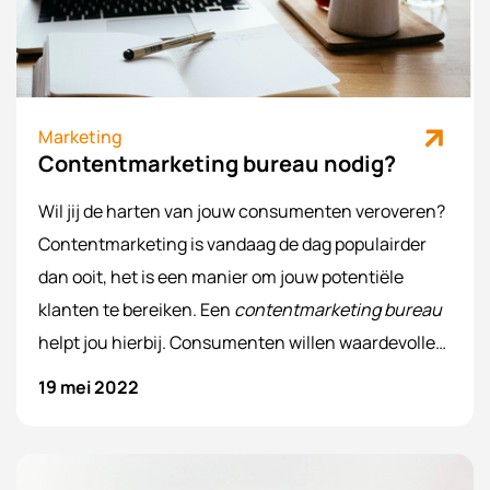
Marketing
Contentmarketing bureau nodig?
Wil jij de harten van jouw consumenten veroveren?
Contentmarketing is vandaag de dag populairder
dan ooit, het is een manier om jouw potentiële
klanten te bereiken. Een
contentmarketing bureau
helpt jou hierbij. Consumenten willen waardevolle
content zien, waardoor ze gaan consumeren. Hoe
19 mei 2022
eerder jij begint met contentmarketing, hoe sneller
jij jouw concurrenten kunt verslaan. Het verslaan
van jouw concurrenten klinkt als muziek in je oren,