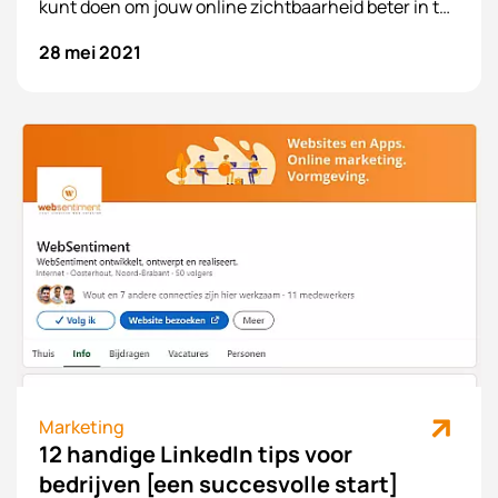
kunt doen om jouw online zichtbaarheid beter in te
richten voor jouw organisatie. Uiteraard is het nu de
28 mei 2021
vraag of jij online marketing liever wilt laten
uitbesteden of zelf wilt doen. Zit jij nog in twijfel of jij
online marketing wilt uitbesteden aan een bureau?
Wij geven 5 redenen waarom jij dit zo snel mogelijk
moet doen!
Afspraak maken
Marketing
12 handige LinkedIn tips voor
bedrijven [een succesvolle start]