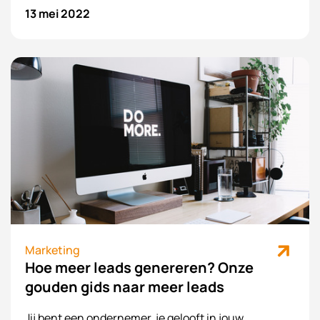
zoekmachines. Op pagina 1 verschijnen in Google is
13 mei 2022
namelijk niet
puur geluk.
Daar zitten slimme koppen
achter die zo schrijven dat zowel de lezer als Google
begrijpt waar de pagina overgaat. Wist je dat maar
liefst 79% van de meest succesvolle webwinkels
SEO gebruikt? Waar wacht je nog op? Start nu nog
met SEO voor jouw onderneming.
Marketing
Hoe meer leads genereren? Onze
gouden gids naar meer leads
Jij bent een ondernemer, je gelooft in jouw