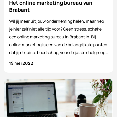
Het online marketing bureau van
Brabant
Wil jij meer uit jouw onderneming halen, maar heb
je hier zelf niet alle tijd voor? Geen stress, schakel
een online marketing bureau in Brabant in. Bij
online marketing is een van de belangrijkste punten
dat jij de juiste boodschap, voor de juiste doelgroep,
op het juiste moment overbrengt. Maar hoe doe je
19 mei 2022
dit? Schakel WebSentiment in als jouw online
marketing bureau in Brabant. In deze blog vertellen
we je graag meer over onze aanpak en hoe wij
streven naar een succes voor jouw onderneming.
Sta jij open voor een nieuwe uitdaging in
samenwerking met WebSentiment?