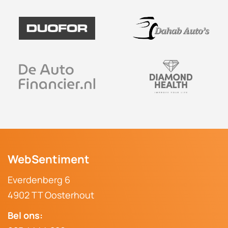
Afspraak maken
WebSentiment
Everdenberg 6
4902 TT Oosterhout
Bel ons: