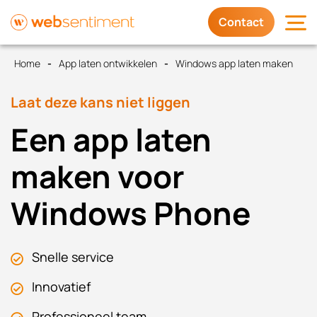
Contact
Home
App laten ontwikkelen
Windows app laten maken
Diensten
Laat deze kans niet liggen
Waarom wij
Een app laten
Trots op
maken voor
Windows Phone
Contact
Snelle service
Innovatief
Professioneel team