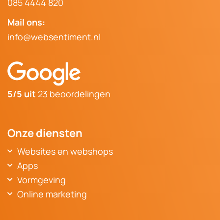
085 4444 820
Mail ons:
info@websentiment.nl
5/5 uit
23 beoordelingen
Onze diensten
Websites en webshops
Websitebouwer Breda
Apps
Website Oosterhout
Voordelen van een webapplicatie
Vormgeving
Website laten maken Raamsdonksveer
App ontwikkelaar Den Bosch
Website design Oosterhout
Online marketing
Website laten maken Etten-Leur
App ontwikkelaar Tilburg
Logo laten maken
Online marketing diensten