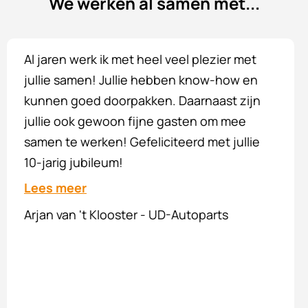
We werken al samen met...
Van harte gefeliciteerd met jullie 10 jarig
bestaan. Wie jarig is trakteert. Jullie team is
een ware toevoeging voor mijn bedrijf. En
daarom ben ik dan ook erg blij dat we met
elkaar zijn gematched en ik hoop dat jullie
nog lang dezelfde qwaliteit blijft leveren.
Lees meer
Wesley Verzijl - Qlimaat Totaal