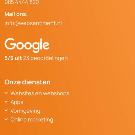
085 4444 820
Mail ons:
info@websentiment.nl
5/5 uit
23 beoordelingen
Onze diensten
Websites en webshops
Websitebouwer Breda
Apps
Website Oosterhout
Voordelen van een webapplicatie
Vormgeving
Website laten maken Raamsdonksveer
App ontwikkelaar Den Bosch
Website design Oosterhout
Online marketing
Website laten maken Etten-Leur
App ontwikkelaar Tilburg
Logo laten maken
Online marketing diensten