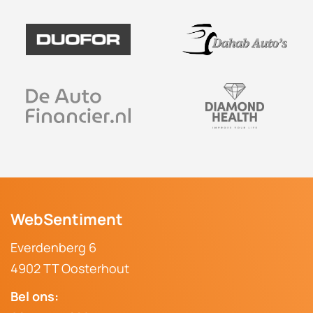
Afspraak maken
WebSentiment
Everdenberg 6
4902 TT Oosterhout
Bel ons: