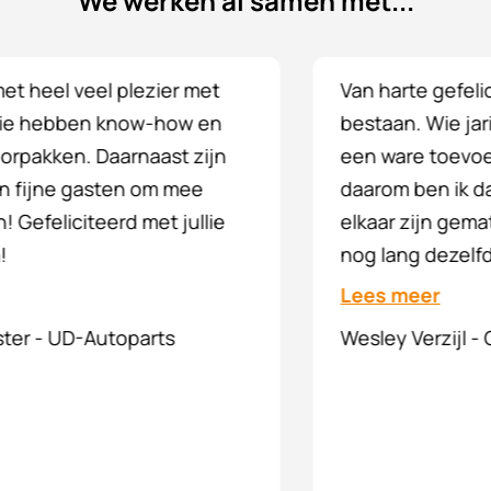
We werken al samen met...
Van harte gefeliciteerd met jullie 10 jarig
bestaan. Wie jarig is trakteert. Jullie team is
een ware toevoeging voor mijn bedrijf. En
daarom ben ik dan ook erg blij dat we met
elkaar zijn gematched en ik hoop dat jullie
nog lang dezelfde qwaliteit blijft leveren.
Lees meer
Wesley Verzijl - Qlimaat Totaal