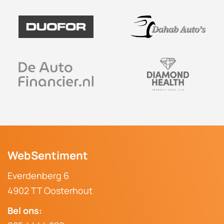
WebSentiment
Everdenberg 6
4902 TT Oosterhout
Bel ons: