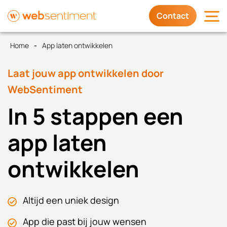
Contact
Home
App laten ontwikkelen
Diensten
Laat jouw app ontwikkelen door
Waarom wij
WebSentiment
In 5 stappen een
Trots op
app laten
Contact
ontwikkelen
Altijd een uniek design
App die past bij jouw wensen