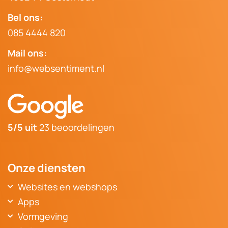
Bel ons:
085 4444 820
Mail ons:
info@websentiment.nl
5/5 uit
23 beoordelingen
Onze diensten
Websites en webshops
Websitebouwer Breda
Apps
Website Oosterhout
Voordelen van een webapplicatie
Vormgeving