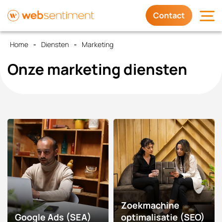
Contact
Home
Diensten
Marketing
Diensten
Onze
marketing
diensten
Waarom wij
Trots op
Contact
Zoekmachine
Google Ads (SEA)
optimalisatie (SEO)