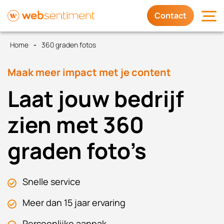
Contact
Home
360 graden fotos
Diensten
Maak meer impact met je content
Waarom wij
Laat jouw bedrijf
Trots op
zien met 360
graden foto’s
Contact
Snelle service
Meer dan 15 jaar ervaring
Persoonlijke aanpak