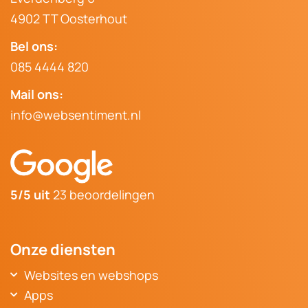
4902 TT Oosterhout
Bel ons:
085 4444 820
Mail ons:
info@websentiment.nl
5/5 uit
23 beoordelingen
Onze diensten
Websites en webshops
Websitebouwer Breda
Apps