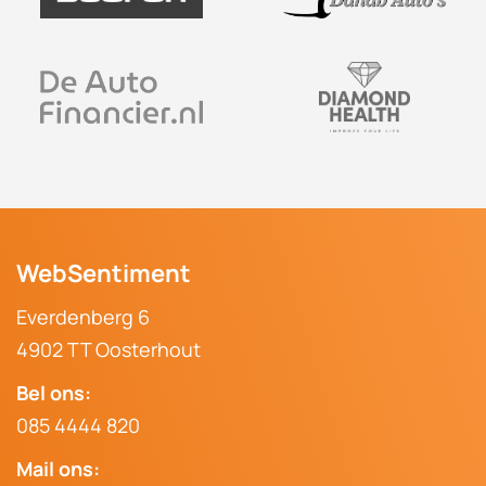
WebSentiment
Everdenberg 6
4902 TT Oosterhout
Bel ons:
085 4444 820
Mail ons: