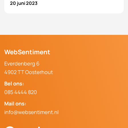
20 juni 2023
WebSentiment
Everdenberg 6
4902 TT Oosterhout
Bel ons:
085 4444 820
Mail ons:
info@websentiment.nl