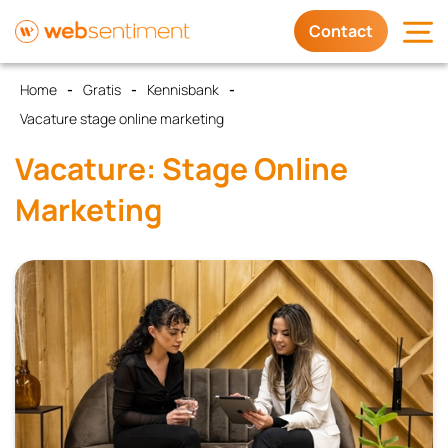
Contact
Home
Gratis
Kennisbank
Diensten
Vacature stage online marketing
Waarom wij
Vacature: Stage Online
Marketing
Trots op
Contact