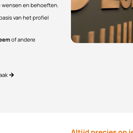
e wensen en behoeften.
 basis van het profiel
teem
of andere
aak
Altijd precies op