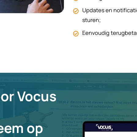
Updates en notificat
sturen;
Eenvoudig terugbetal
oor Vocus
teem op