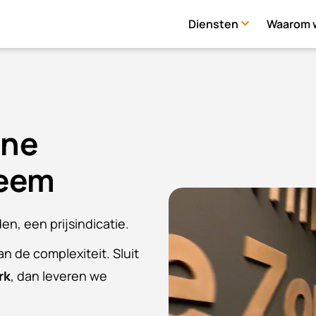
Diensten
Waarom w
ine
teem
den, een prijsindicatie.
van de complexiteit. Sluit
rk
, dan leveren we