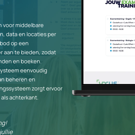
n voor middelbare
, data en locaties per
nbod op een
er aan te bieden, zodat
inden en boeken.
 systeem eenvoudig
kan beheren en
ngssysteem zorgt ervoor
 als achterkant.
ng!
ullie