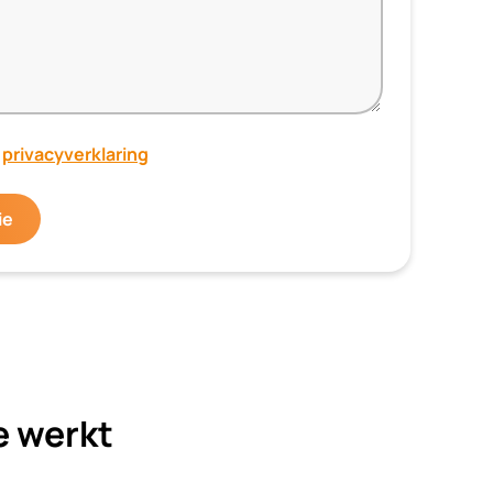
e
privacyverklaring
ie
e werkt