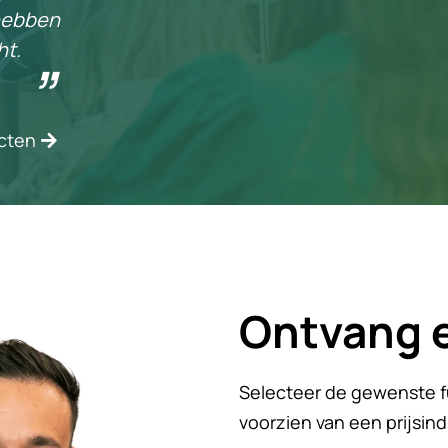
hebben
ht.
ecten
Ontvang e
Selecteer de gewenste fu
voorzien van een prijsind