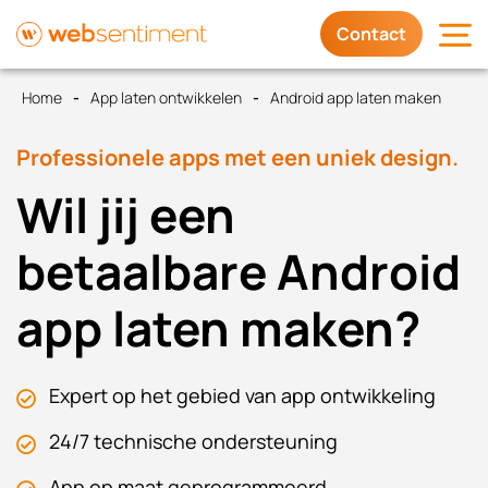
Contact
Home
App laten ontwikkelen
Android app laten maken
Diensten
Professionele apps met een uniek design.
Waarom wij
Wil jij een
Trots op
betaalbare Android
app laten maken?
Contact
Expert op het gebied van app ontwikkeling
24/7 technische ondersteuning
App op maat geprogrammeerd