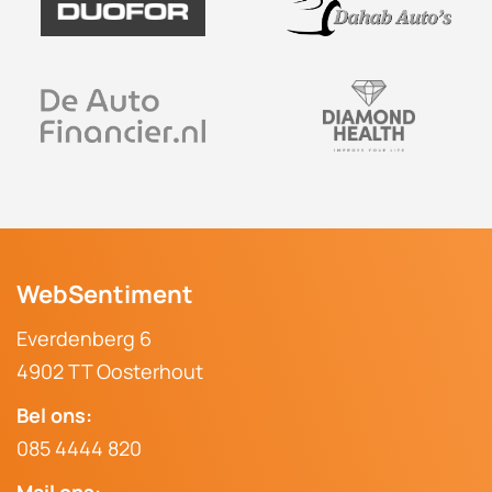
Afspraak maken
WebSentiment
Everdenberg 6
4902 TT Oosterhout
Bel ons:
085 4444 820
Mail ons: