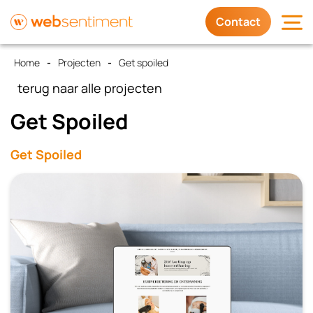
Contact
Home
Projecten
Get spoiled
Diensten
terug naar alle projecten
Waarom wij
Get Spoiled
Get Spoiled
Trots op
Contact